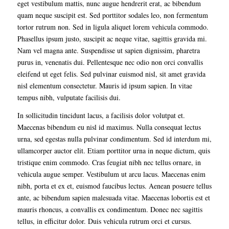
eget vestibulum mattis, nunc augue hendrerit erat, ac bibendum
quam neque suscipit est. Sed porttitor sodales leo, non fermentum
tortor rutrum non. Sed in ligula aliquet lorem vehicula commodo.
Phasellus ipsum justo, suscipit ac neque vitae, sagittis gravida mi.
Nam vel magna ante. Suspendisse ut sapien dignissim, pharetra
purus in, venenatis dui. Pellentesque nec odio non orci convallis
eleifend ut eget felis. Sed pulvinar euismod nisl, sit amet gravida
nisl elementum consectetur. Mauris id ipsum sapien. In vitae
tempus nibh, vulputate facilisis dui.
In sollicitudin tincidunt lacus, a facilisis dolor volutpat et.
Maecenas bibendum eu nisl id maximus. Nulla consequat lectus
urna, sed egestas nulla pulvinar condimentum. Sed id interdum mi,
ullamcorper auctor elit. Etiam porttitor urna in neque dictum, quis
tristique enim commodo. Cras feugiat nibh nec tellus ornare, in
vehicula augue semper. Vestibulum ut arcu lacus. Maecenas enim
nibh, porta et ex et, euismod faucibus lectus. Aenean posuere tellus
ante, ac bibendum sapien malesuada vitae. Maecenas lobortis est et
mauris rhoncus, a convallis ex condimentum. Donec nec sagittis
tellus, in efficitur dolor. Duis vehicula rutrum orci et cursus.